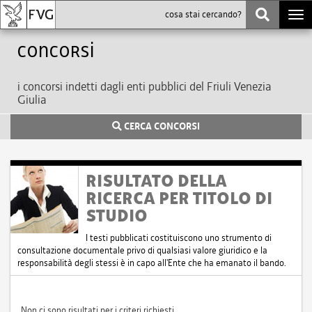
Togg
navi
Concorsi
i concorsi indetti dagli enti pubblici del Friuli Venezia
Giulia
CERCA CONCORSI
RISULTATO DELLA
RICERCA PER TITOLO DI
STUDIO
I testi pubblicati costituiscono uno strumento di
consultazione documentale privo di qualsiasi valore giuridico e la
responsabilità degli stessi è in capo all'Ente che ha emanato il bando.
Non ci sono risultati per i criteri richiesti.