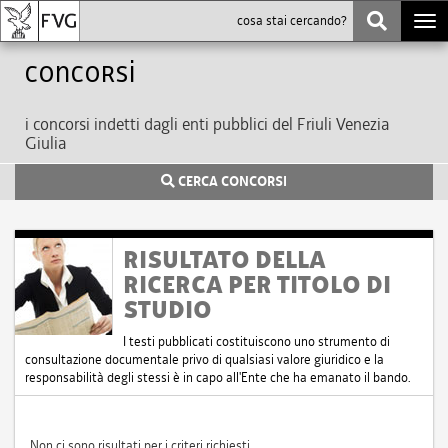
Togg
navi
Concorsi
i concorsi indetti dagli enti pubblici del Friuli Venezia
Giulia
CERCA CONCORSI
RISULTATO DELLA
RICERCA PER TITOLO DI
STUDIO
I testi pubblicati costituiscono uno strumento di
consultazione documentale privo di qualsiasi valore giuridico e la
responsabilità degli stessi è in capo all'Ente che ha emanato il bando.
Non ci sono risultati per i criteri richiesti.