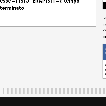
eresse – FISIOTERAPISTI – a tempo
determinato
is
pe
de
i
Regione Autonoma Friuli Venezia Giulia
40324
|
piazza Unità d'Italia 1 Trieste
|
+39 040 3771111
|
regione.fri