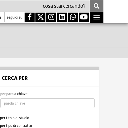
i
seguici su
Toggle
navigation
CERCA PER
per parola chiave
per titolo di studio
per tipo di contratto