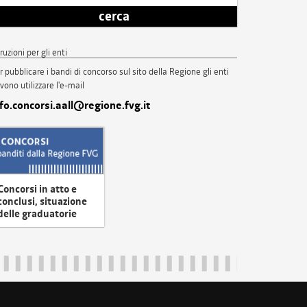
cerca
truzioni per gli enti
r pubblicare i bandi di concorso sul sito della Regione gli enti
vono utilizzare l'e-mail
nfo.concorsi.aall@regione.fvg.it
Concorsi in atto e
conclusi, situazione
delle graduatorie
uliveneziagiulia@certregione.fvg.it