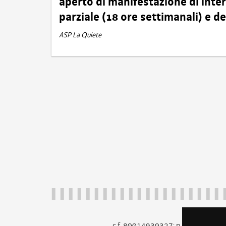
aperto di manifestazione di int
parziale (18 ore settimanali) e 
ASP La Quiete
c.f. 80014930327; p.iva 005260