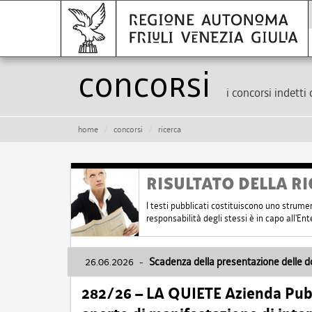
Concorsi
i concorsi indetti 
home
concorsi
ricerca
RISULTATO DELLA RI
I testi pubblicati costituiscono uno strume
responsabilità degli stessi è in capo all'E
26.06.2026
-
Scadenza della presentazione delle 
282/26 – LA QUIETE Azienda Pubbl