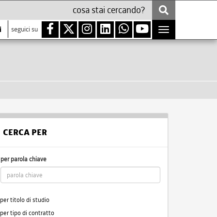
i
seguici su
Toggle
navigation
CERCA PER
per parola chiave
per titolo di studio
per tipo di contratto