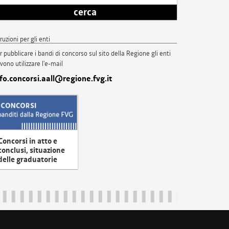
cerca
truzioni per gli enti
r pubblicare i bandi di concorso sul sito della Regione gli enti
vono utilizzare l'e-mail
nfo.concorsi.aall@regione.fvg.it
Concorsi in atto e
conclusi, situazione
delle graduatorie
uliveneziagiulia@certregione.fvg.it