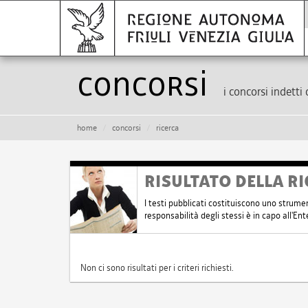
Concorsi
i concorsi indetti 
home
concorsi
ricerca
RISULTATO DELLA RI
I testi pubblicati costituiscono uno strume
responsabilità degli stessi è in capo all'E
Non ci sono risultati per i criteri richiesti.