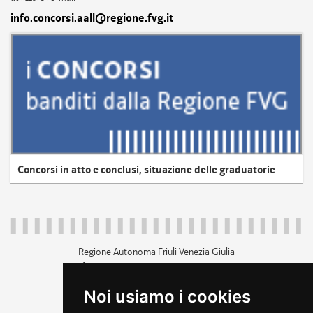
info.concorsi.aall@regione.fvg.it
Concorsi in atto e conclusi, situazione delle graduatorie
Regione Autonoma Friuli Venezia Giulia
c.f. 80014930327; p.iva 00526040324
piazza Unità d'Italia 1 Trieste
Noi usiamo i cookies
+39 040 3771111
regione.friuliveneziagiulia@certregione.fvg.it