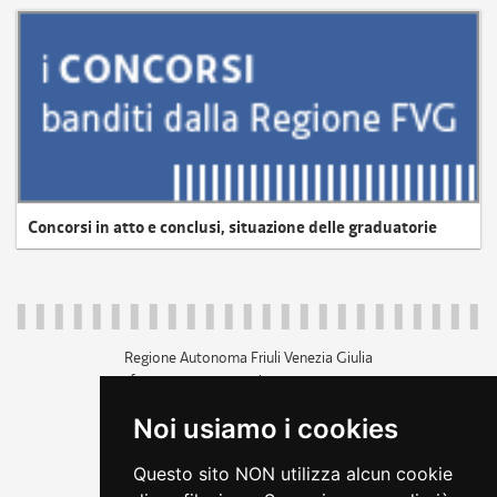
Concorsi in atto e conclusi, situazione delle graduatorie
Regione Autonoma Friuli Venezia Giulia
c.f. 80014930327; p.iva 00526040324
piazza Unità d'Italia 1 Trieste
Noi usiamo i cookies
+39 040 3771111
regione.friuliveneziagiulia@certregione.fvg.it
Questo sito NON utilizza alcun cookie
amministrazione trasparente