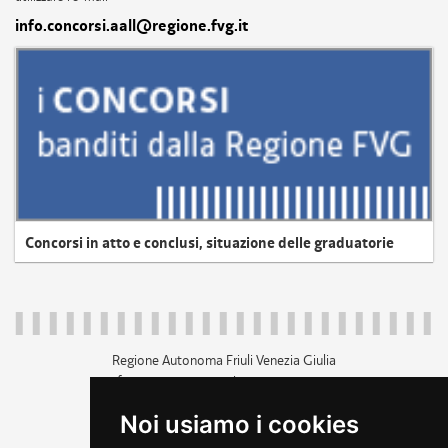
info.concorsi.aall@regione.fvg.it
Concorsi in atto e conclusi, situazione delle graduatorie
Regione Autonoma Friuli Venezia Giulia
c.f. 80014930327; p.iva 00526040324
piazza Unità d'Italia 1 Trieste
Noi usiamo i cookies
+39 040 3771111
regione.friuliveneziagiulia@certregione.fvg.it