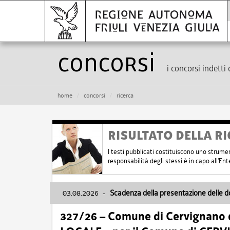
Concorsi
i concorsi indetti 
home
concorsi
ricerca
RISULTATO DELLA RI
I testi pubblicati costituiscono uno strume
responsabilità degli stessi è in capo all'E
03.08.2026
-
Scadenza della presentazione delle 
327/26 – Comune di Cervignano d