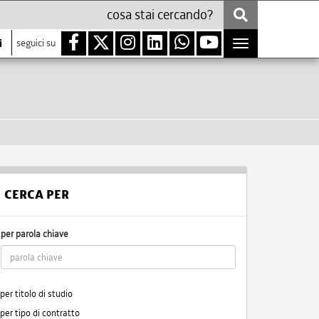
i
seguici su
Toggle
navigation
CERCA PER
per parola chiave
per titolo di studio
per tipo di contratto