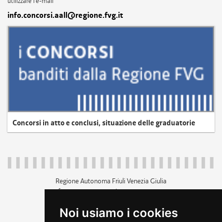
utilizzare l'e-mail
info.concorsi.aall@regione.fvg.it
Concorsi in atto e conclusi, situazione delle graduatorie
Regione Autonoma Friuli Venezia Giulia
c.f. 80014930327; p.iva 00526040324
piazza Unità d'Italia 1 Trieste
Noi usiamo i cookies
+39 040 3771111