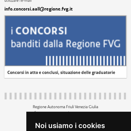
utilizzare l'e-mail
info.concorsi.aall@regione.fvg.it
Concorsi in atto e conclusi, situazione delle graduatorie
Regione Autonoma Friuli Venezia Giulia
c.f. 80014930327; p.iva 00526040324
piazza Unità d'Italia 1 Trieste
Noi usiamo i cookies
+39 040 3771111