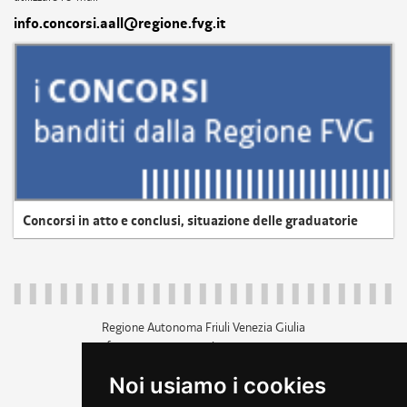
info.concorsi.aall@regione.fvg.it
Concorsi in atto e conclusi, situazione delle graduatorie
Regione Autonoma Friuli Venezia Giulia
c.f. 80014930327; p.iva 00526040324
piazza Unità d'Italia 1 Trieste
Noi usiamo i cookies
+39 040 3771111
regione.friuliveneziagiulia@certregione.fvg.it