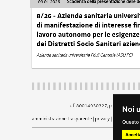
09.01.2026
-
Scadenza della presentazione delle 
8/26 - Azienda sanitaria universi
di manifestazione di interesse fin
lavoro autonomo per le esigenze 
dei Distretti Socio Sanitari azien
Azienda sanitaria universitaria Friuli Centrale (ASU FC)
c.f. 80014930327; p.iva 005260
Noi 
amministrazione trasparente
|
privacy
|
cookie
|
note 
Questo 
Accett