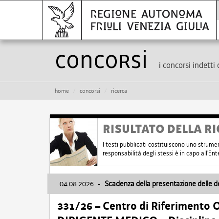
Concorsi
i concorsi indetti 
home
concorsi
ricerca
RISULTATO DELLA RI
I testi pubblicati costituiscono uno strume
responsabilità degli stessi è in capo all'E
04.08.2026
-
Scadenza della presentazione delle 
331/26 – Centro di Riferimento 