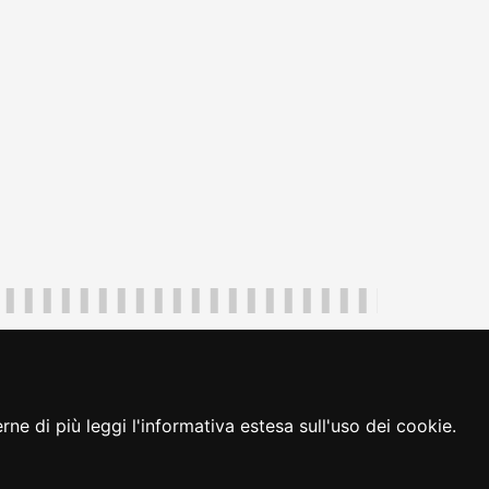
uliveneziagiulia@certregione.fvg.it
ambio preferenze cookie
|
loginFVG
ne di più leggi l'informativa estesa sull'uso dei cookie.
seguici su