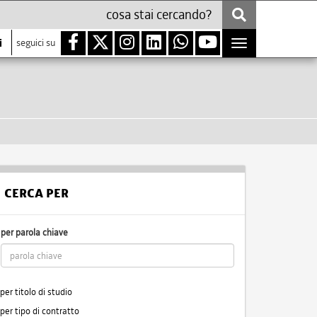
i
seguici su
Toggle
navigation
CERCA PER
per parola chiave
per titolo di studio
per tipo di contratto