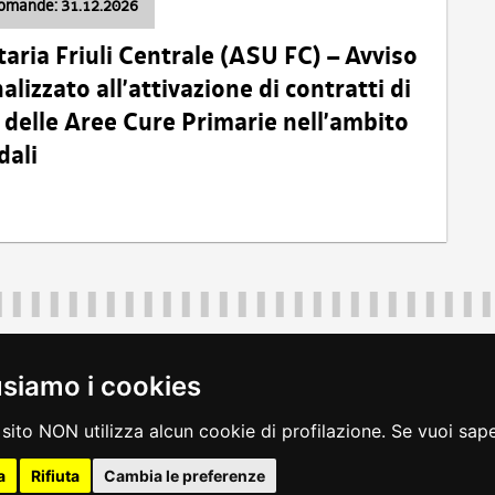
domande: 31.12.2026
taria Friuli Centrale (ASU FC) – Avviso
alizzato all’attivazione di contratti di
delle Aree Cure Primarie nell’ambito
dali
Regione Autonoma Friuli Venezia Giulia
40324
|
piazza Unità d'Italia 1 Trieste
|
+39 040 3771111
|
regione.fri
usiamo i cookies
legali
|
accessibilità
|
rss
|
dichiarazione di accessibilità
|
feedback
|
c
sito NON utilizza alcun cookie di profilazione. Se vuoi saper
a
Rifiuta
Cambia le preferenze