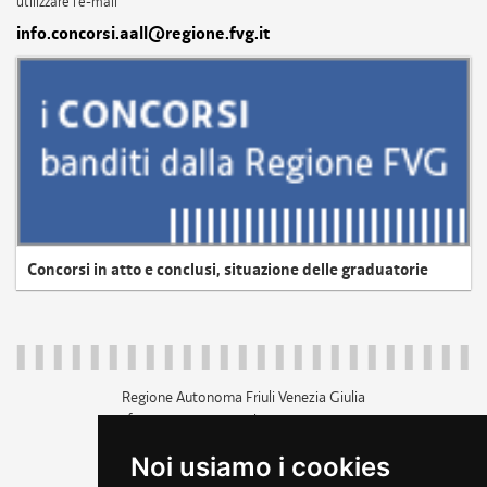
utilizzare l'e-mail
info.concorsi.aall@regione.fvg.it
Concorsi in atto e conclusi, situazione delle graduatorie
Regione Autonoma Friuli Venezia Giulia
c.f. 80014930327; p.iva 00526040324
piazza Unità d'Italia 1 Trieste
Noi usiamo i cookies
+39 040 3771111