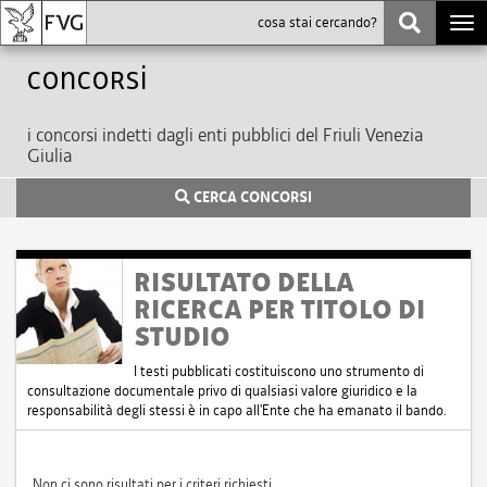
Togg
navi
Concorsi
i concorsi indetti dagli enti pubblici del Friuli Venezia
Giulia
CERCA CONCORSI
RISULTATO DELLA
RICERCA PER TITOLO DI
STUDIO
I testi pubblicati costituiscono uno strumento di
consultazione documentale privo di qualsiasi valore giuridico e la
responsabilità degli stessi è in capo all'Ente che ha emanato il bando.
Non ci sono risultati per i criteri richiesti.