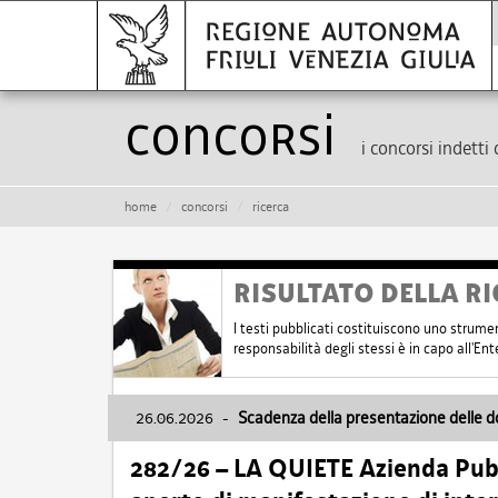
Concorsi
i concorsi indetti 
home
concorsi
ricerca
RISULTATO DELLA RI
I testi pubblicati costituiscono uno strume
responsabilità degli stessi è in capo all'E
26.06.2026
-
Scadenza della presentazione delle 
282/26 – LA QUIETE Azienda Pubbl