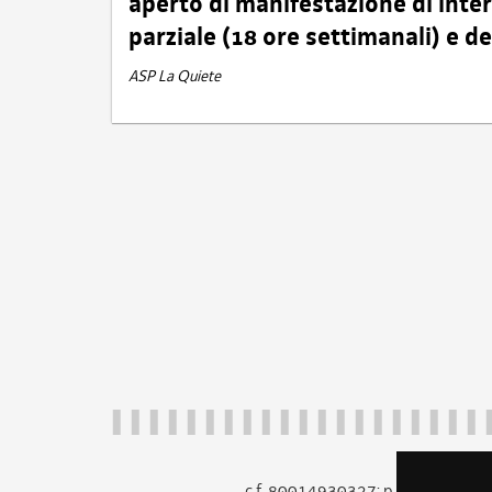
aperto di manifestazione di int
parziale (18 ore settimanali) e 
ASP La Quiete
c.f. 80014930327; p.iva 005260