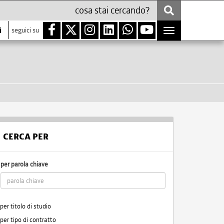
i
seguici su
Toggle
navigation
CERCA PER
per parola chiave
per titolo di studio
per tipo di contratto