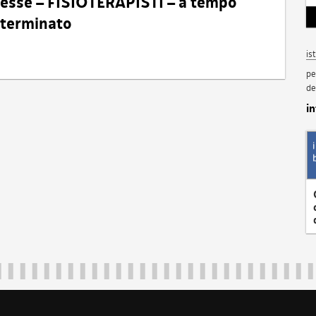
eresse – FISIOTERAPISTI – a tempo
determinato
is
pe
de
i
Regione Autonoma Friuli Venezia Giulia
40324
|
piazza Unità d'Italia 1 Trieste
|
+39 040 3771111
|
regione.fri