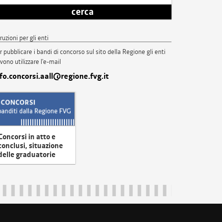
cerca
truzioni per gli enti
r pubblicare i bandi di concorso sul sito della Regione gli enti
vono utilizzare l'e-mail
nfo.concorsi.aall@regione.fvg.it
Concorsi in atto e
conclusi, situazione
delle graduatorie
uliveneziagiulia@certregione.fvg.it