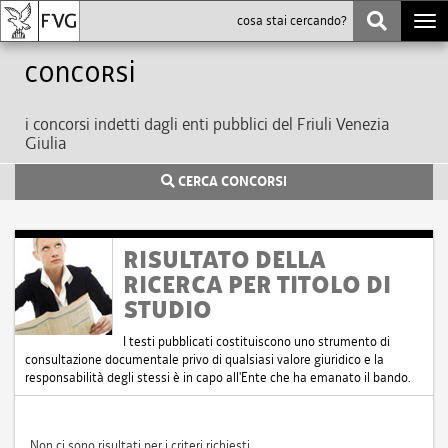
Togg
navi
Concorsi
i concorsi indetti dagli enti pubblici del Friuli Venezia
Giulia
CERCA CONCORSI
RISULTATO DELLA
RICERCA PER TITOLO DI
STUDIO
I testi pubblicati costituiscono uno strumento di
consultazione documentale privo di qualsiasi valore giuridico e la
responsabilità degli stessi è in capo all'Ente che ha emanato il bando.
Non ci sono risultati per i criteri richiesti.