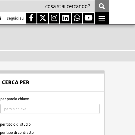
i
seguici su
Toggle
navigation
CERCA PER
per parola chiave
per titolo di studio
per tipo di contratto