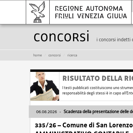
Concorsi
i concorsi indetti 
home
concorsi
ricerca
RISULTATO DELLA RI
I testi pubblicati costituiscono uno strume
responsabilità degli stessi è in capo all'E
06.08.2026
-
Scadenza della presentazione delle 
335/26 – Comune di San Lorenzo 