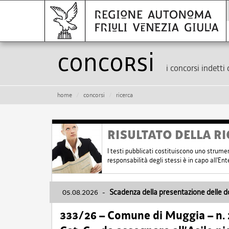
Concorsi
i concorsi indetti 
home
concorsi
ricerca
RISULTATO DELLA RI
I testi pubblicati costituiscono uno strume
responsabilità degli stessi è in capo all'E
05.08.2026
-
Scadenza della presentazione delle 
333/26 – Comune di Muggia – n.