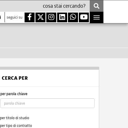
i
seguici su
Toggle
navigation
CERCA PER
per parola chiave
per titolo di studio
per tipo di contratto