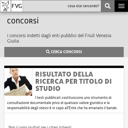
Togg
navi
Concorsi
i concorsi indetti dagli enti pubblici del Friuli Venezia
Giulia
CERCA CONCORSI
RISULTATO DELLA
RICERCA PER TITOLO DI
STUDIO
I testi pubblicati costituiscono uno strumento di
consultazione documentale privo di qualsiasi valore giuridico e la
responsabilità degli stessi è in capo all'Ente che ha emanato il bando.
Non ci sono risultati per i criteri richiesti.