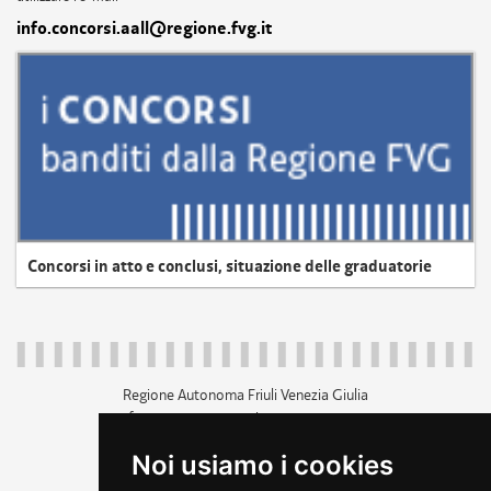
info.concorsi.aall@regione.fvg.it
Concorsi in atto e conclusi, situazione delle graduatorie
Regione Autonoma Friuli Venezia Giulia
c.f. 80014930327; p.iva 00526040324
piazza Unità d'Italia 1 Trieste
Noi usiamo i cookies
+39 040 3771111
regione.friuliveneziagiulia@certregione.fvg.it