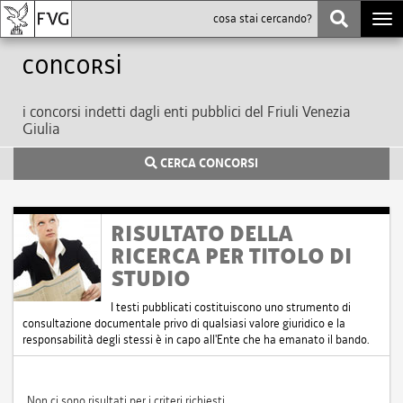
Togg
navi
Concorsi
i concorsi indetti dagli enti pubblici del Friuli Venezia
Giulia
CERCA CONCORSI
RISULTATO DELLA
RICERCA PER TITOLO DI
STUDIO
I testi pubblicati costituiscono uno strumento di
consultazione documentale privo di qualsiasi valore giuridico e la
responsabilità degli stessi è in capo all'Ente che ha emanato il bando.
Non ci sono risultati per i criteri richiesti.