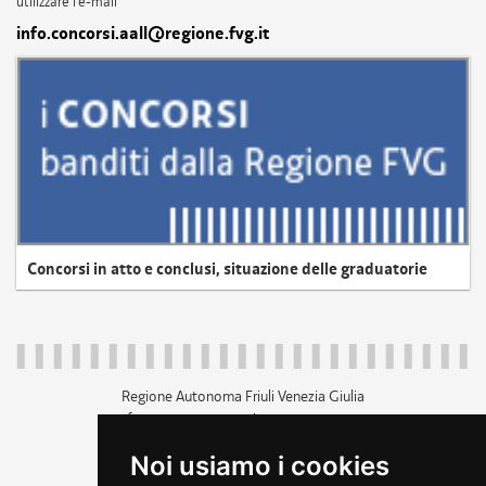
utilizzare l'e-mail
info.concorsi.aall@regione.fvg.it
Concorsi in atto e conclusi, situazione delle graduatorie
Regione Autonoma Friuli Venezia Giulia
c.f. 80014930327; p.iva 00526040324
piazza Unità d'Italia 1 Trieste
Noi usiamo i cookies
+39 040 3771111