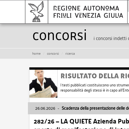
Concorsi
i concorsi indetti 
home
concorsi
ricerca
RISULTATO DELLA RI
I testi pubblicati costituiscono uno strume
responsabilità degli stessi è in capo all'E
26.06.2026
-
Scadenza della presentazione delle 
282/26 – LA QUIETE Azienda Pubbl