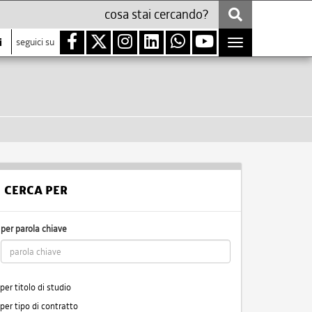
i
seguici su
Toggle
navigation
CERCA PER
per parola chiave
per titolo di studio
per tipo di contratto