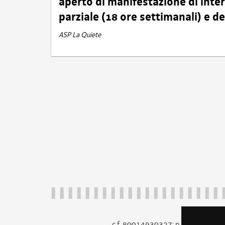
aperto di manifestazione di int
parziale (18 ore settimanali) e 
ASP La Quiete
c.f. 80014930327; p.iva 005260