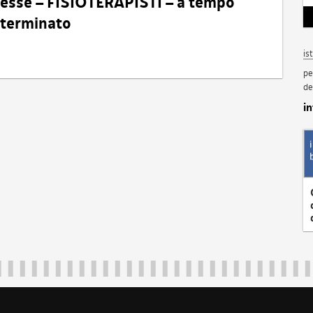
eresse – FISIOTERAPISTI – a tempo
determinato
is
pe
de
i
Regione Autonoma Friuli Venezia Giulia
40324
|
piazza Unità d'Italia 1 Trieste
|
+39 040 3771111
|
regione.fri