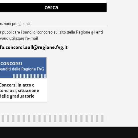
cerca
truzioni per gli enti
r pubblicare i bandi di concorso sul sito della Regione gli enti
vono utilizzare l'e-mail
nfo.concorsi.aall@regione.fvg.it
Concorsi in atto e
conclusi, situazione
delle graduatorie
uliveneziagiulia@certregione.fvg.it