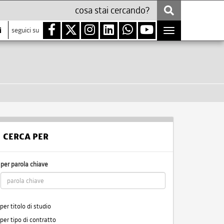
i
seguici su
Toggle
navigation
CERCA PER
per parola chiave
per titolo di studio
per tipo di contratto