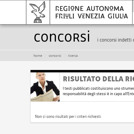
Concorsi
i concorsi indetti 
home
concorsi
ricerca
RISULTATO DELLA RI
I testi pubblicati costituiscono uno strume
responsabilità degli stessi è in capo all'E
Non ci sono risultati per i criteri richiesti.