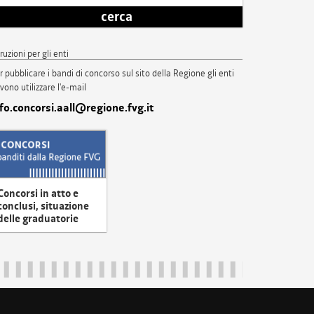
cerca
truzioni per gli enti
r pubblicare i bandi di concorso sul sito della Regione gli enti
vono utilizzare l'e-mail
nfo.concorsi.aall@regione.fvg.it
Concorsi in atto e
conclusi, situazione
delle graduatorie
uliveneziagiulia@certregione.fvg.it