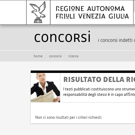
Concorsi
i concorsi indetti 
home
concorsi
ricerca
RISULTATO DELLA RI
I testi pubblicati costituiscono uno strume
responsabilità degli stessi è in capo all'E
Non ci sono risultati per i criteri richiesti.