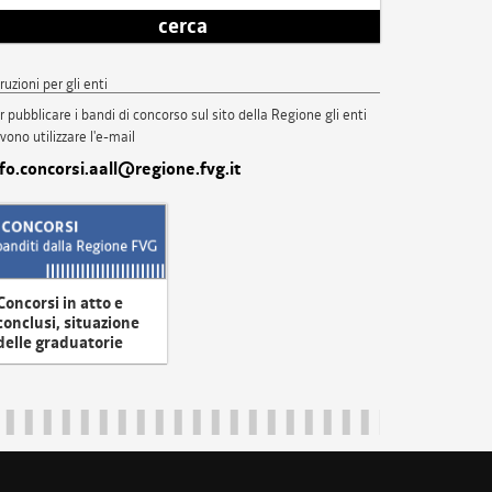
cerca
truzioni per gli enti
r pubblicare i bandi di concorso sul sito della Regione gli enti
vono utilizzare l'e-mail
nfo.concorsi.aall@regione.fvg.it
Concorsi in atto e
conclusi, situazione
delle graduatorie
uliveneziagiulia@certregione.fvg.it