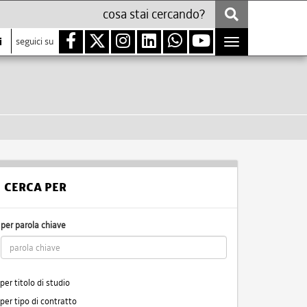
i
seguici su
Toggle
navigation
CERCA PER
per parola chiave
per titolo di studio
per tipo di contratto