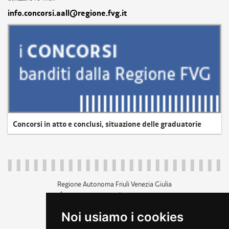
info.concorsi.aall@regione.fvg.it
Concorsi in atto e conclusi, situazione delle graduatorie
Regione Autonoma Friuli Venezia Giulia
c.f. 80014930327; p.iva 00526040324
piazza Unità d'Italia 1 Trieste
Noi usiamo i cookies
+39 040 3771111
regione.friuliveneziagiulia@certregione.fvg.it