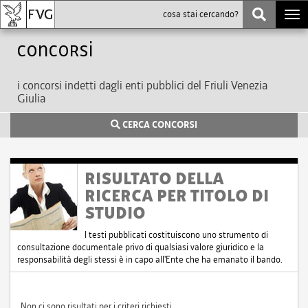
Togg
navi
Concorsi
i concorsi indetti dagli enti pubblici del Friuli Venezia
Giulia
CERCA CONCORSI
RISULTATO DELLA
RICERCA PER TITOLO DI
STUDIO
I testi pubblicati costituiscono uno strumento di
consultazione documentale privo di qualsiasi valore giuridico e la
responsabilità degli stessi è in capo all'Ente che ha emanato il bando.
Non ci sono risultati per i criteri richiesti.