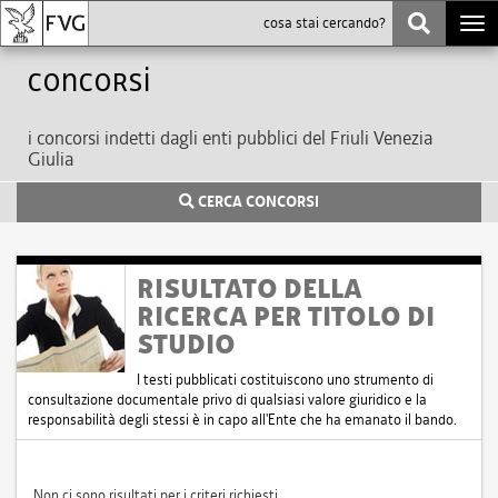
Togg
navi
Concorsi
i concorsi indetti dagli enti pubblici del Friuli Venezia
Giulia
CERCA CONCORSI
RISULTATO DELLA
RICERCA PER TITOLO DI
STUDIO
I testi pubblicati costituiscono uno strumento di
consultazione documentale privo di qualsiasi valore giuridico e la
responsabilità degli stessi è in capo all'Ente che ha emanato il bando.
Non ci sono risultati per i criteri richiesti.