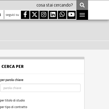
i
seguici su
Toggle
navigation
CERCA PER
per parola chiave
per titolo di studio
per tipo di contratto