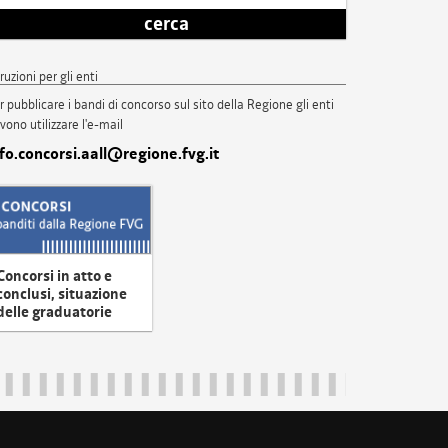
cerca
truzioni per gli enti
r pubblicare i bandi di concorso sul sito della Regione gli enti
vono utilizzare l'e-mail
nfo.concorsi.aall@regione.fvg.it
Concorsi in atto e
conclusi, situazione
delle graduatorie
uliveneziagiulia@certregione.fvg.it