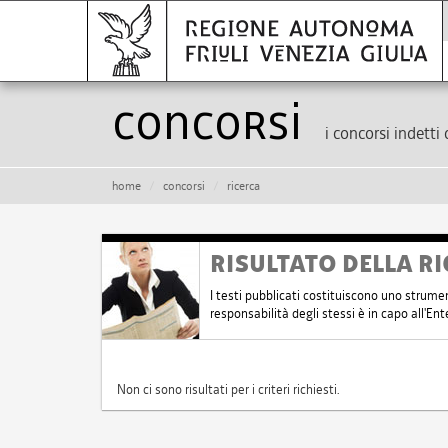
Concorsi
i concorsi indetti 
home
concorsi
ricerca
RISULTATO DELLA RI
I testi pubblicati costituiscono uno strume
responsabilità degli stessi è in capo all'E
Non ci sono risultati per i criteri richiesti.