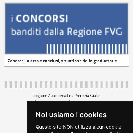
Concorsi in atto e conclusi, situazione delle graduatorie
Regione Autonoma Friuli Venezia Giulia
c.f. 80014930327; p.iva 00526040324
piazza Unità d'Italia 1 Trieste
Noi usiamo i cookies
+39 040 3771111
regione.friuliveneziagiulia@certregione.fvg.it
Questo sito NON utilizza alcun cookie
amministrazione trasparente