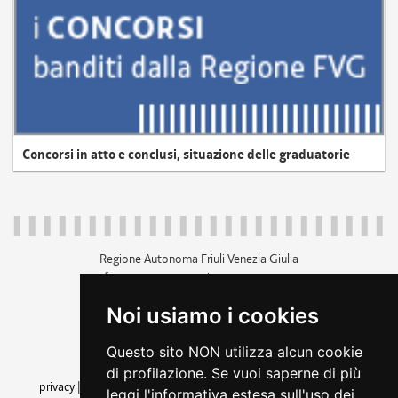
Concorsi in atto e conclusi, situazione delle graduatorie
Regione Autonoma Friuli Venezia Giulia
c.f. 80014930327; p.iva 00526040324
piazza Unità d'Italia 1 Trieste
Noi usiamo i cookies
+39 040 3771111
regione.friuliveneziagiulia@certregione.fvg.it
Questo sito NON utilizza alcun cookie
amministrazione trasparente
di profilazione. Se vuoi saperne di più
privacy
|
cookie
|
note legali
|
accessibilità
|
rss
|
dichiarazione di
leggi l'informativa estesa sull'uso dei