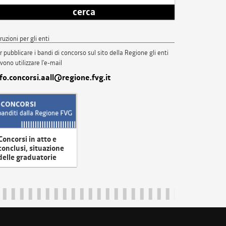
cerca
truzioni per gli enti
r pubblicare i bandi di concorso sul sito della Regione gli enti
vono utilizzare l'e-mail
nfo.concorsi.aall@regione.fvg.it
Concorsi in atto e
conclusi, situazione
delle graduatorie
uliveneziagiulia@certregione.fvg.it