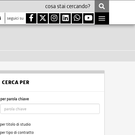
i
seguici su
Toggle
navigation
CERCA PER
per parola chiave
per titolo di studio
per tipo di contratto