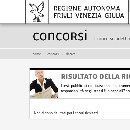
Concorsi
i concorsi indetti 
home
concorsi
ricerca
RISULTATO DELLA RI
I testi pubblicati costituiscono uno strume
responsabilità degli stessi è in capo all'E
Non ci sono risultati per i criteri richiesti.