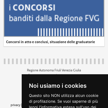
Concorsi in atto e conclusi, situazione delle graduatorie
Regione Autonoma Friuli Venezia Giulia
c.f. 80014930327; p.iva 00526040324
piazza Unità d'Italia 1 Trieste
Noi usiamo i cookies
+39 040 3771111
regione.friuliveneziagiulia@certregione.fvg.it
Questo sito NON utilizza alcun cookie
amministrazione trasparente
di profilazione. Se vuoi saperne di più
privacy
|
cookie
|
note legali
|
accessibilità
|
rss
|
dichiarazione di
leggi l'informativa estesa sull'uso dei