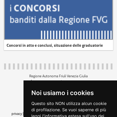
Concorsi in atto e conclusi, situazione delle graduatorie
Regione Autonoma Friuli Venezia Giulia
c.f. 80014930327; p.iva 00526040324
piazza Unità d'Italia 1 Trieste
Noi usiamo i cookies
+39 040 3771111
regione.friuliveneziagiulia@certregione.fvg.it
Questo sito NON utilizza alcun cookie
amministrazione trasparente
di profilazione. Se vuoi saperne di più
privacy
|
cookie
|
note legali
|
accessibilità
|
rss
|
dichiarazione di
leggi l'informativa estesa sull'uso dei