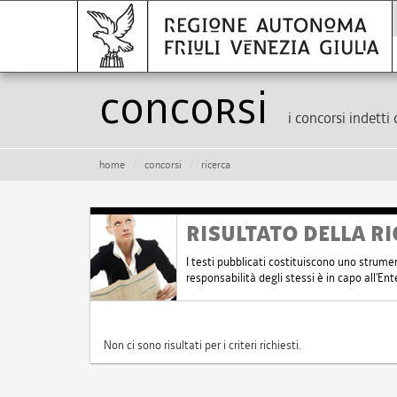
Concorsi
i concorsi indetti 
home
concorsi
ricerca
RISULTATO DELLA RI
I testi pubblicati costituiscono uno strume
responsabilità degli stessi è in capo all'E
Non ci sono risultati per i criteri richiesti.