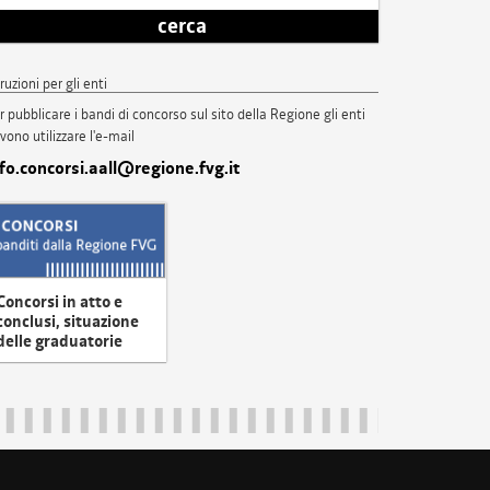
cerca
truzioni per gli enti
r pubblicare i bandi di concorso sul sito della Regione gli enti
vono utilizzare l'e-mail
nfo.concorsi.aall@regione.fvg.it
Concorsi in atto e
conclusi, situazione
delle graduatorie
uliveneziagiulia@certregione.fvg.it