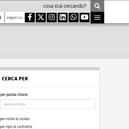
i
seguici su
Toggle
navigation
CERCA PER
per parola chiave
per titolo di studio
per tipo di contratto