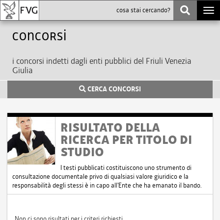
Togg
navi
Concorsi
i concorsi indetti dagli enti pubblici del Friuli Venezia
Giulia
CERCA CONCORSI
RISULTATO DELLA
RICERCA PER TITOLO DI
STUDIO
I testi pubblicati costituiscono uno strumento di
consultazione documentale privo di qualsiasi valore giuridico e la
responsabilità degli stessi è in capo all'Ente che ha emanato il bando.
Non ci sono risultati per i criteri richiesti.