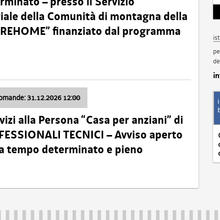
minato – presso il Servizio
oriale della Comunità di montagna della
o “REHOME” finanziato dal programma
is
pe
de
i
domande: 31.12.2026 12:00
izi alla Persona “Casa per anziani” di
ROFESSIONALI TECNICI – Avviso aperto
 a tempo determinato e pieno