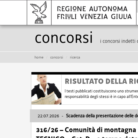
Concorsi
i concorsi indetti 
home
concorsi
ricerca
RISULTATO DELLA RI
I testi pubblicati costituiscono uno strume
responsabilità degli stessi è in capo all'E
22.07.2026
-
Scadenza della presentazione delle 
316/26 – Comunità di montagna