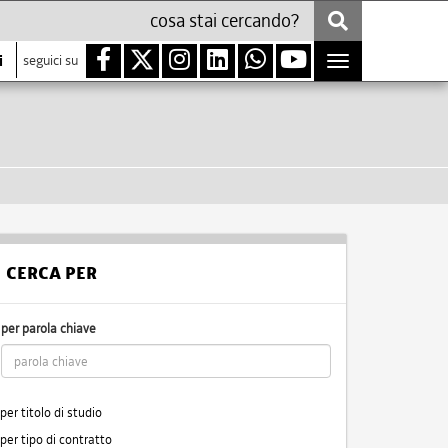
i
seguici su
Toggle
navigation
CERCA PER
per parola chiave
per titolo di studio
per tipo di contratto