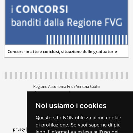
Concorsi in atto e conclusi, situazione delle graduatorie
Regione Autonoma Friuli Venezia Giulia
c.f. 80014930327; p.iva 00526040324
piazza Unità d'Italia 1 Trieste
Noi usiamo i cookies
+39 040 3771111
regione.friuliveneziagiulia@certregione.fvg.it
Questo sito NON utilizza alcun cookie
amministrazione trasparente
di profilazione. Se vuoi saperne di più
privacy
|
cookie
|
note legali
|
accessibilità
|
rss
|
dichiarazione di
leggi l'informativa estesa sull'uso dei