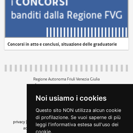
Concorsi in atto e conclusi, situazione delle graduatorie
Regione Autonoma Friuli Venezia Giulia
c.f. 80014930327; p.iva 00526040324
piazza Unità d'Italia 1 Trieste
Noi usiamo i cookies
+39 040 3771111
regione.friuliveneziagiulia@certregione.fvg.it
Questo sito NON utilizza alcun cookie
amministrazione trasparente
di profilazione. Se vuoi saperne di più
privacy
|
cookie
|
note legali
|
accessibilità
|
rss
|
dichiarazione di
leggi l'informativa estesa sull'uso dei
accessibilità
|
feedback
|
cambio preferenze cookie
cookie.