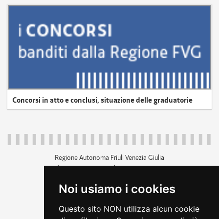
Concorsi in atto e conclusi, situazione delle graduatorie
Regione Autonoma Friuli Venezia Giulia
c.f. 80014930327; p.iva 00526040324
piazza Unità d'Italia 1 Trieste
Noi usiamo i cookies
+39 040 3771111
regione.friuliveneziagiulia@certregione.fvg.it
Questo sito NON utilizza alcun cookie
amministrazione trasparente