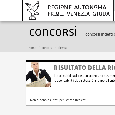
Concorsi
i concorsi indetti 
home
concorsi
ricerca
RISULTATO DELLA RI
I testi pubblicati costituiscono uno strume
responsabilità degli stessi è in capo all'E
Non ci sono risultati per i criteri richiesti.