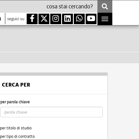
i
seguici su
Toggle
navigation
CERCA PER
per parola chiave
per titolo di studio
per tipo di contratto