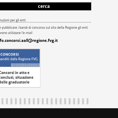
cerca
truzioni per gli enti
r pubblicare i bandi di concorso sul sito della Regione gli enti
vono utilizzare l'e-mail
nfo.concorsi.aall@regione.fvg.it
Concorsi in atto e
conclusi, situazione
delle graduatorie
uliveneziagiulia@certregione.fvg.it