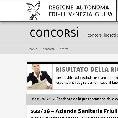
Concorsi
i concorsi indetti 
home
concorsi
ricerca
RISULTATO DELLA RI
I testi pubblicati costituiscono uno strume
responsabilità degli stessi è in capo all'E
05.08.2026
-
Scadenza della presentazione delle 
332/26 – Azienda Sanitaria Friul