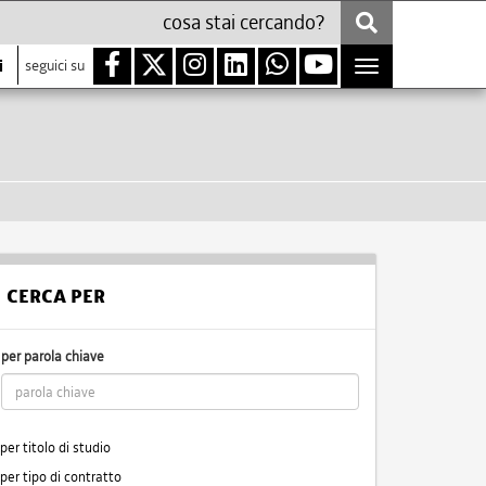
i
seguici su
Toggle
navigation
CERCA PER
per parola chiave
per titolo di studio
per tipo di contratto