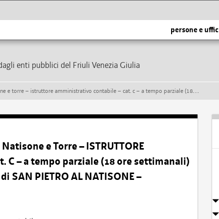
persone e uffic
dagli enti pubblici del Friuli Venezia Giulia
tabile – cat. c – a tempo parziale (18 ore settimanali) e indeterminato – presso il comune di san pietro al natisone – formazione di una graduatoria
 Natisone e Torre – ISTRUTTORE
 – a tempo parziale (18 ore settimanali)
e di SAN PIETRO AL NATISONE –