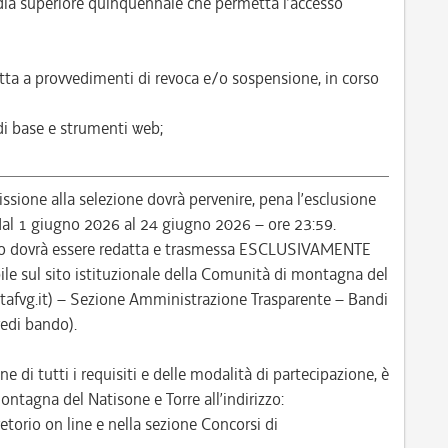
ia superiore quinquennale che permetta l’accesso
tta a provvedimenti di revoca e/o sospensione, in corso
 di base e strumenti web;
ione alla selezione dovrà pervenire, pena l’esclusione
: dal 1 giugno 2026 al 24 giugno 2026 – ore 23:59.
so dovrà essere redatta e trasmessa ESCLUSIVAMENTE
le sul sito istituzionale della Comunità di montagna del
itafvg.it) – Sezione Amministrazione Trasparente – Bandi
vedi bando).
ne di tutti i requisiti e delle modalità di partecipazione, è
ontagna del Natisone e Torre all’indirizzo:
etorio on line e nella sezione Concorsi di