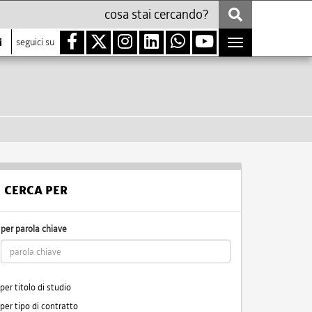
i
seguici su
Toggle
navigation
CERCA PER
per parola chiave
per titolo di studio
per tipo di contratto