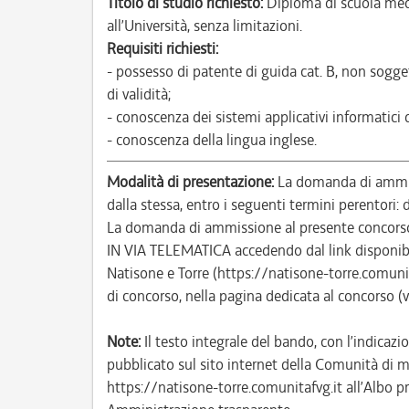
Titolo di studio richiesto:
Diploma di scuola med
all’Università, senza limitazioni.
Requisiti richiesti:
- possesso di patente di guida cat. B, non sogge
di validità;
- conoscenza dei sistemi applicativi informatici
- conoscenza della lingua inglese.
Modalità di presentazione:
La domanda di ammiss
dalla stessa, entro i seguenti termini perentori
La domanda di ammissione al presente concor
IN VIA TELEMATICA accedendo dal link disponibi
Natisone e Torre (https://natisone-torre.comun
di concorso, nella pagina dedicata al concorso (
Note:
Il testo integrale del bando, con l’indicazio
pubblicato sul sito internet della Comunità di m
https://natisone-torre.comunitafvg.it all’Albo pr