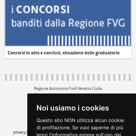
Concorsi in atto e conclusi, situazione delle graduatorie
Regione Autonoma Friuli Venezia Giulia
c.f. 80014930327; p.iva 00526040324
piazza Unità d'Italia 1 Trieste
Noi usiamo i cookies
+39 040 3771111
regione.friuliveneziagiulia@certregione.fvg.it
Questo sito NON utilizza alcun cookie
amministrazione trasparente
di profilazione. Se vuoi saperne di più
privacy
|
cookie
|
note legali
|
accessibilità
|
rss
|
dichiarazione di
leggi l'informativa estesa sull'uso dei