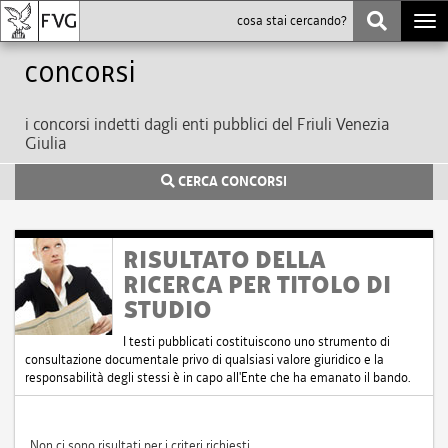
Togg
navi
Concorsi
i concorsi indetti dagli enti pubblici del Friuli Venezia
Giulia
CERCA CONCORSI
RISULTATO DELLA
RICERCA PER TITOLO DI
STUDIO
I testi pubblicati costituiscono uno strumento di
consultazione documentale privo di qualsiasi valore giuridico e la
responsabilità degli stessi è in capo all'Ente che ha emanato il bando.
Non ci sono risultati per i criteri richiesti.