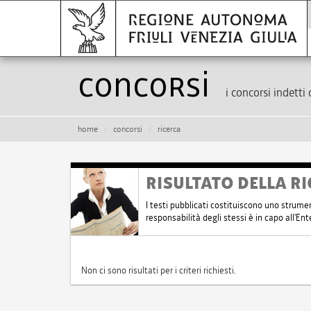
Concorsi
i concorsi indetti 
home
concorsi
ricerca
RISULTATO DELLA RI
I testi pubblicati costituiscono uno strume
responsabilità degli stessi è in capo all'E
Non ci sono risultati per i criteri richiesti.