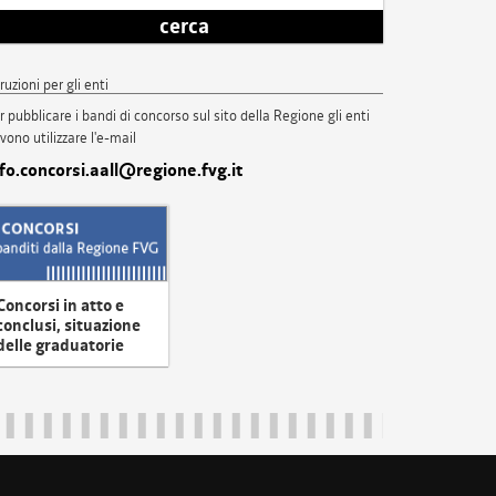
cerca
truzioni per gli enti
r pubblicare i bandi di concorso sul sito della Regione gli enti
vono utilizzare l'e-mail
nfo.concorsi.aall@regione.fvg.it
Concorsi in atto e
conclusi, situazione
delle graduatorie
uliveneziagiulia@certregione.fvg.it