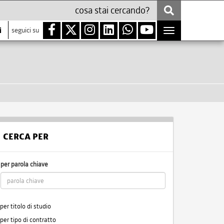
i
seguici su
Toggle
navigation
CERCA PER
per parola chiave
per titolo di studio
per tipo di contratto