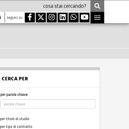
i
seguici su
Toggle
navigation
CERCA PER
per parola chiave
per titolo di studio
per tipo di contratto