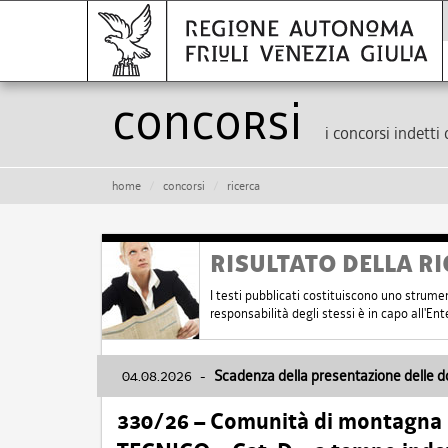
Concorsi
i concorsi indetti 
home
concorsi
ricerca
RISULTATO DELLA RI
I testi pubblicati costituiscono uno strume
responsabilità degli stessi è in capo all'E
04.08.2026
-
Scadenza della presentazione delle 
330/26 – Comunità di montagna