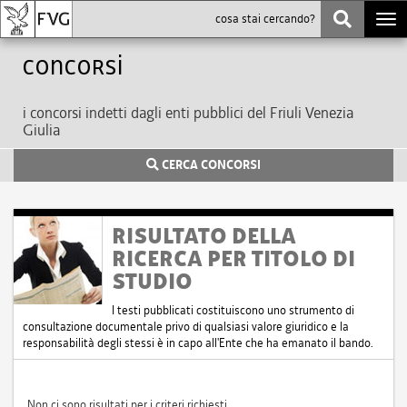
Togg
navi
Concorsi
i concorsi indetti dagli enti pubblici del Friuli Venezia
Giulia
CERCA CONCORSI
RISULTATO DELLA
RICERCA PER TITOLO DI
STUDIO
I testi pubblicati costituiscono uno strumento di
consultazione documentale privo di qualsiasi valore giuridico e la
responsabilità degli stessi è in capo all'Ente che ha emanato il bando.
Non ci sono risultati per i criteri richiesti.