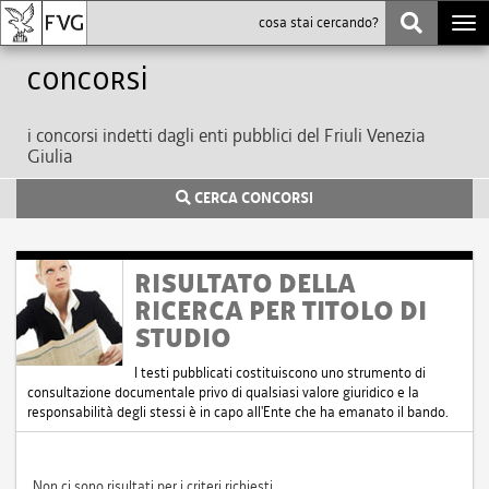
Togg
navi
Concorsi
i concorsi indetti dagli enti pubblici del Friuli Venezia
Giulia
CERCA CONCORSI
RISULTATO DELLA
RICERCA PER TITOLO DI
STUDIO
I testi pubblicati costituiscono uno strumento di
consultazione documentale privo di qualsiasi valore giuridico e la
responsabilità degli stessi è in capo all'Ente che ha emanato il bando.
Non ci sono risultati per i criteri richiesti.