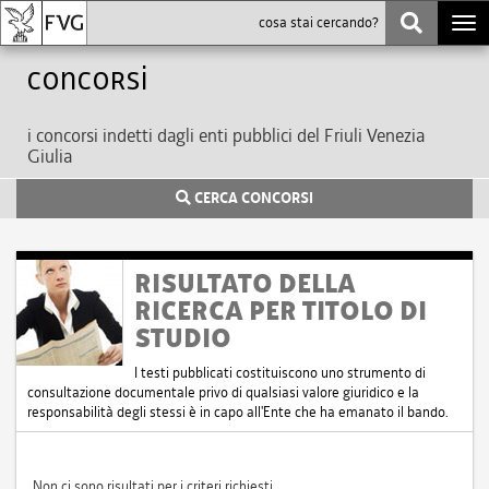
Togg
navi
Concorsi
i concorsi indetti dagli enti pubblici del Friuli Venezia
Giulia
CERCA CONCORSI
RISULTATO DELLA
RICERCA PER TITOLO DI
STUDIO
I testi pubblicati costituiscono uno strumento di
consultazione documentale privo di qualsiasi valore giuridico e la
responsabilità degli stessi è in capo all'Ente che ha emanato il bando.
Non ci sono risultati per i criteri richiesti.